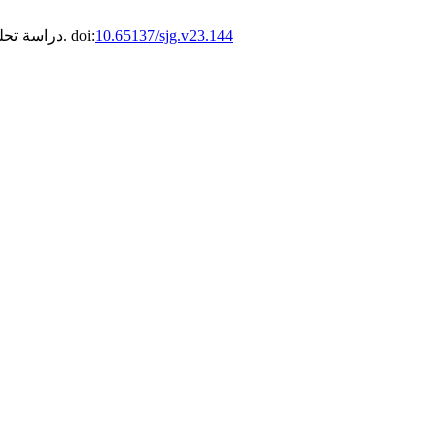
10.65137/sjg.v23.144
. 2021;2(3):14-1. doi:
دراسة تحليل