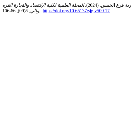
فرع الخمس. (2024).
المجلة العلمية لكلية الإقتصاد والتجارة القره
https://doi.org/10.65137/sjg.v509.17
(09), 66-106.
بوللي
,
5