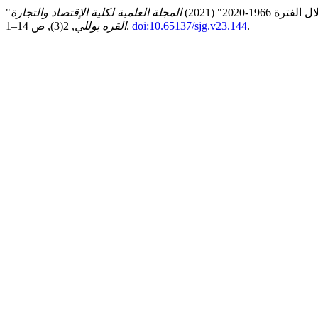
202" (2021)
المجلة العلمية لكلية الإقتصاد والتجارة
.
doi:10.65137/sjg.v23.144
, 2(3), ص 14–1.
القره بوللي