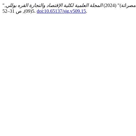
تة)" (2024)
المجلة العلمية لكلية الإقتصاد والتجارة القره بوللي
,
.
doi:10.65137/sjg.v509.15
5(09), ص 31–52.