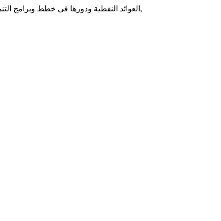
, م 1, عدد 2, أكتوبر، 2020, ص 47-26,
"العوائد النفطية ودورها في خطط وبرامج التنمية في 