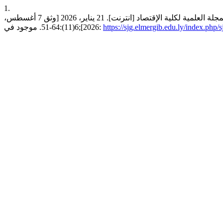
1.
التوافق السياسي الليبي بين المؤثرات الداخلية والدوافع الخارجية. المجلة العلمية لكلية الإقتصاد [انترنت]. 21 يناير، 2026 [وثق 7 أغسطس،
https://sjg.elmergib.edu.ly/index.php/s
2026];6(11):64-51. موجود في: