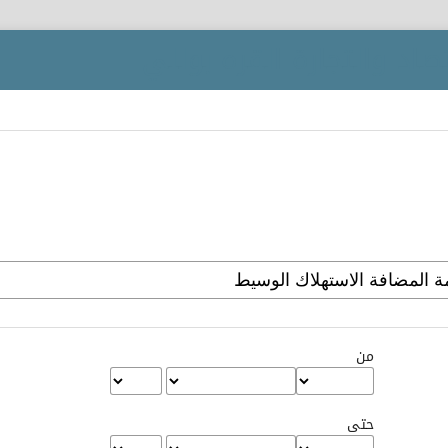
من
حتى