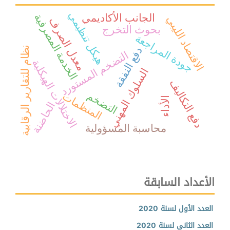
هيكل تنظيمي
الجانب الأكاديمي
الخدمة المصرفية
الاقتصاد الليبي
معدل الصرف
بحوث التخرج
جودة المراجعة
نظام للتقارير الرقابية
دفع النفقة
التضخم المستورد
الاختلالات الهيكلية
السلوك المهني
دفع التكاليف
التضخم
المنظمات
الأداء
الحاضنة
محاسبة المسؤولية
الأعداد السابقة
العدد الأول لسنة 2020
العدد الثاني لسنة 2020