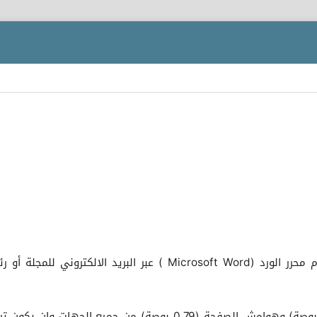
1-يتم تقديم البحوث الكترونياً و مطبوعة باستخدام محرر الورد (Microsoft Word ) عبر البريد الالكتروني للم
2-حجم الصفحة (العرض 6.3 بوصة *الطول 9.54 بوصة) وهوامش الصفحة (0.79 بوصة) من جميع الجهات وان ي