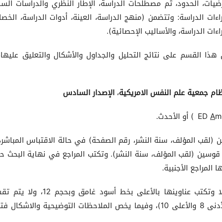
ضيات، الحدود، ثم مصطلحات الدراسة، الإطار النظري والدراسات السا
اءات الدراسة: وتتضمن (منهج الدراسة، العينة، أدوات الدراسة، الخص
ءات الدراسة، والأساليب الإحصائية).
ذا القسم على نتائج التحليل والجداول والأشكال والتعليق عليها،
ام جمعية علم النفس الامريكية
،
الإصدار السادس
m
A
) أو الأحدث.
 (لقب المؤلف، سنة النشر، رقم الصفحة) في حالة الاقتباس المباشر، 
ن قوسين (لقب المؤلف، سنة النشر). وتكتب المراجع في نهاية البحث 
 المراجع الأجنبية.
8-تدرج الجداول في النص وترقم ترقيماً متسلسلا وتكتب عناوينها بالأعلى بخط أسود غامق
الجدول على صفحتين وحجم الخط داخل الجدول (الأدنى 8 والأعلى 10)، وفيما يخص الملاحظات التوضيحية والاشكا