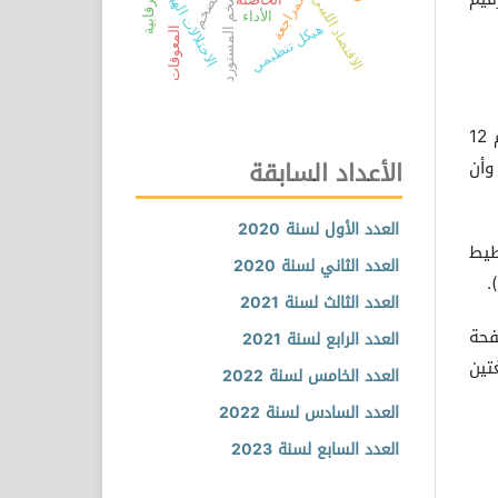
جودة المراجعة
الاختلالات الهيكلية
التضخم المستورد
التضخم
الاقتصاد الليبي
الأداء
هيكل تنظيمي
المعوقات
4-حجم الخط 16 أسود غامق Bold للعنوان الرئيسي و 11 أسود عادي لمتن البحث، و العناوين الفرعية بمتن البحث بحجم 12
الأعداد السابقة
المؤلفين ويكون تباعد الاسطر (1 سم)، وأن
العدد الأول لسنة 2020
في ذلك التخطيط
العدد الثاني لسنة 2020
.
العدد الثالث لسنة 2021
فحة
العدد الرابع لسنة 2021
تين
العدد الخامس لسنة 2022
العدد السادس لسنة 2022
العدد السابع لسنة 2023