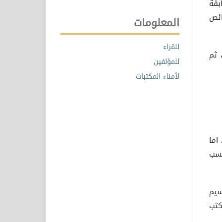
بقة
ائص
المعلومات
للقراء
 ثم
للمؤلفين
لأمناء المكتبات
اما
حسب
 وبحجم 12، ولا يتم تقسيم
ل فتكتب