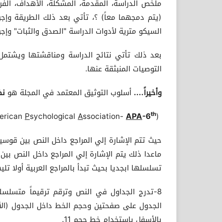
ملخص الدراسة، المقدمة، المشكلة، الأهداف، الفر
(يتم دمجهما معاً) ؟، تأتي بعد ذلك الطريقة وإجر
السيكو مترية لأدوات الدراسة "الصدق والثبات" وإجرا
بعد ذلك تأتي نتائج الدراسة ومناقشتها ويشتمل ه
التوصيات المنبثقة عنها.
وأخيراً....
أسلوب التوثيق المعتمد في المجلة هو
نظ
th
erican
P
sychological
A
ssociation-
APA
-6
(ED
حيث تتم الإشارة إلي المراجع داخل النص بين قوسين
ماعدا ذلك يتم الإشارة إلي المراجع داخل النص بي
تسلسلها ابجديا بحيث تبدأ بالمراجع العربية أولا تليها
بالأسفل باستخدام خط حجم 11.