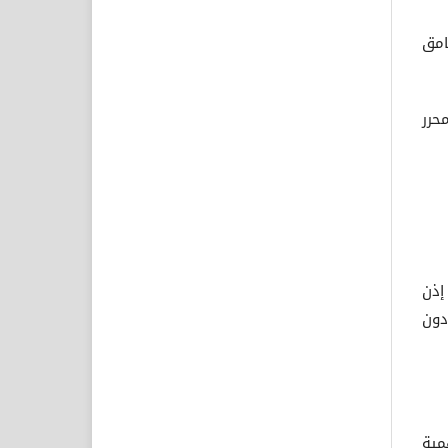
مها نصف صفحة من صفحات المجلة ولها رقم تسلسلي وعنوان بحجم 12 غامق
حرر
إذن
دون
مية