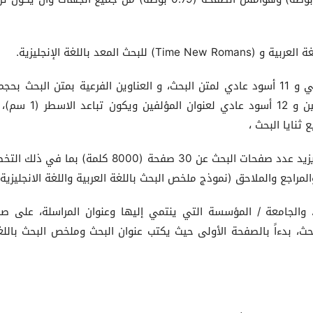
أسود غامق Bold و 12 أسود غامق Bold للمؤلفين و 12 أسود عادي لعنوان 
5-لا تزيد كلمات ملخص البحث عن (200) كلمة ولا يزيد عدد صفحات البحث عن 30 صفحة (8000 كلمة) بما 
لمراجع والملاحق (نموذج ملخص البحث باللغة العربية واللغة الانجليزية)
ن، والجامعة / المؤسسة التي ينتمي إليها وعنوان المراسلة، على ص
ث، بدءاً بالصفحة الأولى حيث يكتب عنوان البحث وملخص البحث باللغ