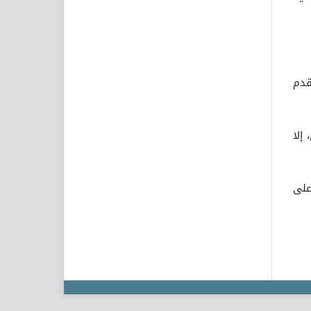
قدم
إلا
على