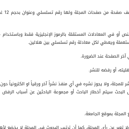
9-الاشكال والرسومات والصور لا يتجاوز حج
النص أو في المعادلات المستقلة بالرموز الإنجليزية فقط وباستخدام م
للمجلة، ولا يجوز نشره في أي منفذ نشراً آخر ورقياً او الكترونياً دون 
 البحث سيتم أخطار الباحث أو مجموعة الباحثين عن أسباب الرفض 
ين ولا تعبر عن رأي المجلة، كما أن ترتيب البحوث في المجلة لا يخضع لأه