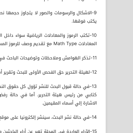
يكتب فوقها.
10-تكتب الرموز والمعادلات الرياضية سواء داخل 
المعادلات Math Type مع تقديم وصف للرموز المستعملة ويعطي لكل معادلة رقم تسلسلي بين هلالين.
11-تذكر الهوامش وملاحظات وتوضيحات الباحث في آخر الصفحة عند الضرورة.
12-لهيئة التحرير حق الفحص الأولى للبحث وتقرير أهليته، أو رفضه للنشر.
13-في حالة قبول البحث للنشر تؤول كل حقوق النشر 
كتابي من رئيس هيئة التحرير. آما في حالة رفض
الاشارة إلي أسماء المقيمين.
14-في حالة نشر البحث، سينشر إلكترونيا على موقع المجلة بموقع الجامعة.
15-الآراء الواردة في المجلة تعبر عن أراء الباحث