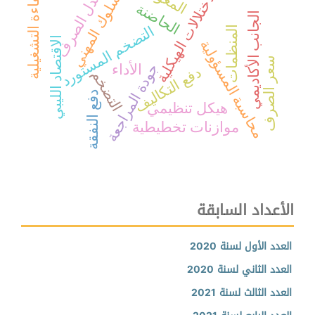
الكفاءة التشغيلية
معدل الصرف
السلوك المهني
الاختلالات الهيكلية
الحاضنة
الجانب الأكاديمي
المنظمات
التضخم المستورد
الاقتصاد الليبي
محاسبة المسؤولية
سعر الصرف
الأداء
جودة المراجعة
دفع التكاليف
التضخم
دفع النفقة
هيكل تنظيمي
موازنات تخطيطية
الأعداد السابقة
العدد الأول لسنة 2020
العدد الثاني لسنة 2020
العدد الثالث لسنة 2021