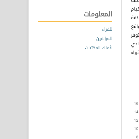
نطقة
يام
المعلومات
اقة
اقع
للقراء
وفر
للمؤلفين
ادي
لأمناء المكتبات
راء