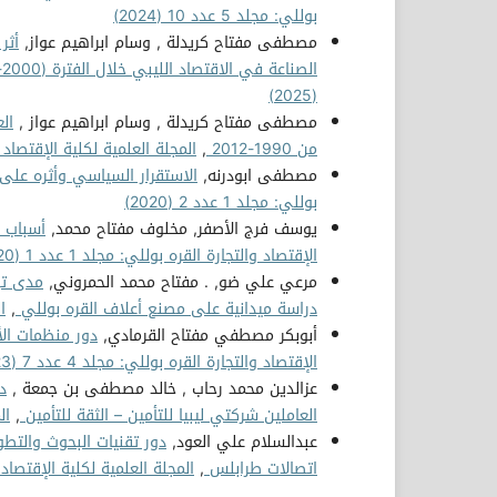
بوللي: مجلد 5 عدد 10 (2024)
مصطفى مفتاح كريدلة , وسام ابراهيم عواز,
أثر
الصناعة في الاقتصاد الليبي خلال الفترة (2000- 2019)
(2025)
مصطفى مفتاح كريدلة , وسام ابراهيم عواز ,
ال
من 1990-2012
,
المجلة العلمية لكلية الإقتصاد والتجار
مصطفى ابودرنه,
الاستقرار السياسي وأثره على ا
بوللي: مجلد 1 عدد 2 (2020)
يوسف فرج الأصفر, مخلوف مفتاح محمد,
أسباب الت
الإقتصاد والتجارة القره بوللي: مجلد 1 عدد 1 (2020)
مرعي علي ضو, . مفتاح محمد الحمروني,
مدى تو
دراسة ميدانية على مصنع أعلاف القره بوللي
,
ال
أبوبكر مصطفي مفتاح القرمادي,
دور منظمات الأ
الإقتصاد والتجارة القره بوللي: مجلد 4 عدد 7 (2023)
عزالدين محمد رحاب , خالد مصطفى بن جمعة ,
د
العاملين شركتي ليبيا للتأمين – الثقة للتأمين
,
ال
عبدالسلام علي العود,
دور تقنيات البحوث والتط
اتصالات طرابلس
,
المجلة العلمية لكلية الإقتصاد والتجار