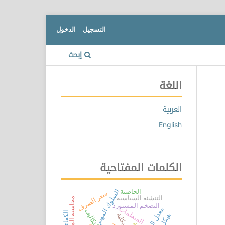
التسجيل
الدخول
إبحث
اللغة
العربية
English
الكلمات المفتاحية
السلوك المهني
الحاضنة
سعر الصرف
التنشئة السياسية
محاسبة المسؤولية
التضخم المستورد
المنظمات
معدل الصرف
دفع التكاليف