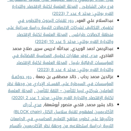
فرع برقن الشاطئ
,
المجلة العلمية لكلية الإقتصاد والتجارة
القره بوللي: مجلد 4 عدد 7 (2023)
عبدالسلام علي العود,
دور تقنيات البحوث والتطوير في
تخفيض التكاليف لشركات الاتصالات الليبية دراسة ميدانية على
منطقة اتصالات طرابلس
,
المجلة العلمية لكلية الإقتصاد
والتجارة القره بوللي: مجلد 5 عدد 10 (2024)
عبدالرحمن احمد الوريدي, عبدالله ادريس سرير, صلاح محمد
الفاخري,
مدى توفر مهارات تطبيق المحاسبة القضائية في
المؤسسات الرقابّية بليبيا
,
المجلة العلمية لكلية الإقتصاد
والتجارة القره بوللي: مجلد 4 عدد 8 (2023)
عزالدين محمد رحاب , خالد مصطفى بن جمعة ,
دور حوكمــة
المؤسسات في السيطرة على الفســـاد الإداري من وجهة نظر
العاملين شركتي ليبيا للتأمين – الثقة للتأمين
,
المجلة العلمية
لكلية الإقتصاد والتجارة القره بوللي: مجلد 1 عدد 2 (2020)
خالد بشير محمد, فتحي منصور أبوشعفة,
مدي أدراك
الأكاديميين لمفهوم تقنية سلاسل الكتل (BLOCK chain)
وتأثيرها على تطوير مناهج التعليم المحاسبي في الجامعات
الليبية (دراسة استطلاعيه من وجهة نظر الأكاديميين بأقسام