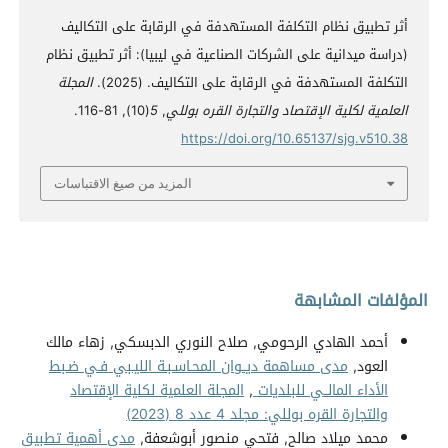
أثر تطبيق نظام التكلفة المستهدفة في الرقابة على التكاليف
(دراسة ميدانية على الشركات الصناعية في ليبيا): أثر تطبيق نظام
التكلفة المستهدفة في الرقابة على التكاليف. (2025).
المجلة
العلمية لكلية الإقتصاد والتجارة القره بوللي
,
5
(10), 81-116.
https://doi.org/10.65137/sjg.v510.38
المزيد من صيغ الاقتباسات
المؤلفات المشابهة
أحمد الهادي الرحومي, صلاح النوري الدبسكي, زهاء مالك
العود,
مدى مساهمة ديــوان المحـاسـبـة الليـبي فـي ضـبط
الأداء المالــي للبلديات
,
المجلة العلمية لكلية الإقتصاد
والتجارة القره بوللي: مجلد 4 عدد 8 (2023)
محمد ميلاد صالح, فتحي منصور أبوشعفة,
مدى أهمية تطبيق