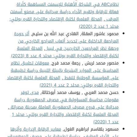
نظامABC في الشركة الأهلية للإسمنت المساهمة كأداة
فعالة للرقابة وتقيم الأداء دراسة ميدانية على مصنع أسمنت
المرقب
,
المجلة العلمية لكلية الإقتصاد والتجارة القره بوللي:
مجلد 1 عدد 2 (2020)
محمود عاشور المقلة, الهادي عبد الله بن سليـم,
أثر جودة
المراجعة الداخلية على تحديد أتعاب المراجع الخارجي من
وجهة نظر المراجعين الخارجيين في ليبيا
,
المجلة العلمية
لكلية الإقتصاد والتجارة القره بوللي: مجلد 4 عدد 8 (2023)
منصور محمد لربش , رجعة محمد فرج,
معوقات تطبيق نظام
المحاسبة على الموارد البشرية بالبيئة الليبية دراسة تطبيقية
على المؤسسة الوطنية للنفط
,
المجلة العلمية لكلية الإقتصاد
والتجارة القره بوللي: مجلد 2 عدد 4 (2021)
حسن محمد العربي , يوسف محمد أبوختالة,
مدى توفر
مقومات محاسبة المسؤولية في مصرف الجمهورية دراسة
ميدانية على فروع مصرف الجمهورية العاملة بمدينة مصراتة
,
المجلة العلمية لكلية الإقتصاد والتجارة القره بوللي: مجلد 1
عدد 1 (2020)
مسعود بلقاسم ابراهيم الغول,
معايير الرقابة الإدارية وأثرها
على الأداء الوظيفي دراسة تطبيقية على مصرف الجمهورية–