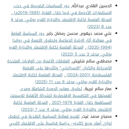
الحسين الهادي عبدالله,
دور السياسات الضريبية في جذب
الاستثمارات الأجنبية في ليبيا خلال الفترة (1995-2019م)
,
المجلة العلمية لكلية الإقتصاد والتجارة القره بوللي: مجلد 4
عدد 8 (2023)
علي محمد ديهوم, محسن رمضان جابر,
دور السياسة العامة
في معالجة أثار الإبادة الجماعية وتحقيق التنمية في رواندا
(1994-2020)
,
المجلة العلمية لكلية الإقتصاد والتجارة القره
بوللي: مجلد 3 عدد 5 (2022)
مصطفي سالم شابيش,
العلاقات الأمنية بين الولايات المتحدة
الأمريكية والكيان "الإسرائيلي" وتأثيرها على القضية
الفلسطينية (2001-2024)
,
المجلة العلمية لكلية الإقتصاد
والتجارة القره بوللي: مجلد 6 عدد 11 (2025)
عمار سالم غريبة,
تطبيق معايير الجودة الشاملة ومدى
أهميتها في التنافسية الاقتصادية للشركة الأهلية للإسمنت
المساهمة خلال الفترة 1979-2021
,
المجلة العلمية لكلية
الإقتصاد والتجارة القره بوللي: مجلد 4 عدد 7 (2023)
مصباح محمد غيث,
تقييم فعالية السياسة النقدية في تحقيق
توازن أبعاد مربع كالدور- دراسة قياسية على الاقتصاد الليبي