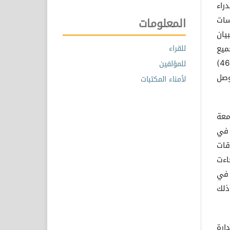
با ، من مدراء
سات
المعلومات
يان
ميع
للقراء
الأسئلة الموجودة في هذا الاستبيان، ولقد تحصل الباحثان على ( 46)
للمؤلفين
توصل
لأمناء المكتبات
معة
 في
لتها المعوقات
ابة، ثم جاءت
بة، وأخيرا في
رية وكانت الاستجابة بمتوسط عام 1.91، وذلك
ارة