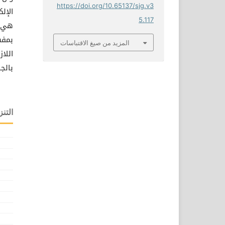
https://doi.org/10.65137/sjg.v3
الإل
5.117
هي د
بمفه
المزيد من صيغ الاقتباسات
اللا
بالج
التنز