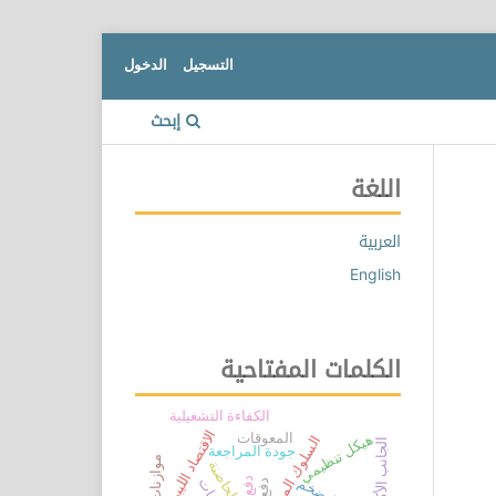
التسجيل
الدخول
إبحث
اللغة
العربية
English
الكلمات المفتاحية
الكفاءة التشغيلية
الاقتصاد الليبي
المعوقات
هيكل تنظيمي
السلوك المهني
الجانب الأكاديمي
جودة المراجعة
الحاضنة
التضخم