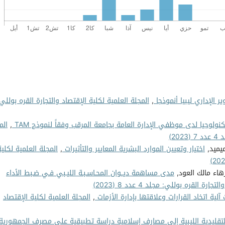
ر الإداري ليبيا أنموذجا
,
المجلة العلمية لكلية الإقتصاد والتجارة القره بوللي
ولوجيا لدى موظفي الإدارة العامة بجامعة المرقب وفقاً لنموذج TAM
,
الم
2)
يميد,
اختيار وتعيين الموارد البشرية المعايير والتأثيرات
,
المجلة العلمية لكلية
هاء مالك العود,
مدى مساهمة ديــوان المحـاسـبـة الليـبي فـي ضـبط الأداء
ة القره بوللي: مجلد 4 عدد 8 (2023)
آلية اتخاد القرارات وعلاقتها بإدارة الأزمات
,
المجلة العلمية لكلية الإقتصاد
تقليدية الليبية إلى مصارف إسلامية دراسة تطبيقية على مصرف الجمهورية