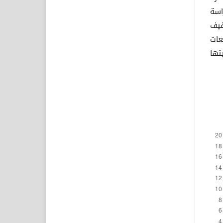
اسة
قيف
عات
تها