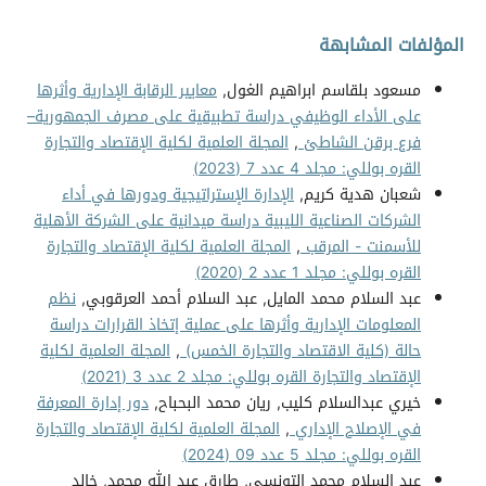
المؤلفات المشابهة
مسعود بلقاسم ابراهيم الغول,
معايير الرقابة الإدارية وأثرها
على الأداء الوظيفي دراسة تطبيقية على مصرف الجمهورية–
فرع برقن الشاطئ
,
المجلة العلمية لكلية الإقتصاد والتجارة
القره بوللي: مجلد 4 عدد 7 (2023)
شعبان هدية كريم,
الإدارة الإستراتيجية ودورها في أداء
الشركات الصناعية الليبية دراسة ميدانية على الشركة الأهلية
للأسمنت - المرقب
,
المجلة العلمية لكلية الإقتصاد والتجارة
القره بوللي: مجلد 1 عدد 2 (2020)
عبد السلام محمد المايل, عبد السلام أحمد العرقوبي,
نظم
المعلومات الإدارية وأثرها على عملية إتخاذ القرارات دراسة
حالة (كلية الاقتصاد والتجارة الخمس)
,
المجلة العلمية لكلية
الإقتصاد والتجارة القره بوللي: مجلد 2 عدد 3 (2021)
خيري عبدالسلام كليب, ريان محمد البحباح,
دور إدارة المعرفة
في الإصلاح الإداري
,
المجلة العلمية لكلية الإقتصاد والتجارة
القره بوللي: مجلد 5 عدد 09 (2024)
عبد السلام محمد التونسي, طارق عبد الله محمد, خالد