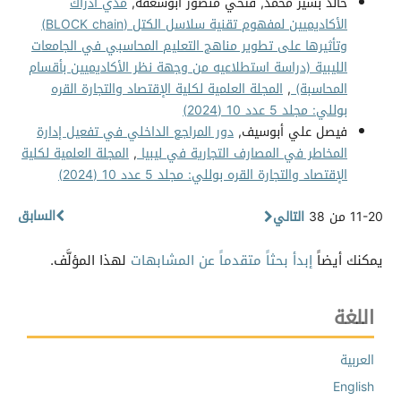
خالد بشير محمد, فتحي منصور أبوشعفة,
مدي أدراك
الأكاديميين لمفهوم تقنية سلاسل الكتل (BLOCK chain)
وتأثيرها على تطوير مناهج التعليم المحاسبي في الجامعات
الليبية (دراسة استطلاعيه من وجهة نظر الأكاديميين بأقسام
المحاسبة)
,
المجلة العلمية لكلية الإقتصاد والتجارة القره
بوللي: مجلد 5 عدد 10 (2024)
فيصل علي أبوسيف,
دور المراجع الداخلي في تفعيل إدارة
المخاطر في المصارف التجارية في ليبيا
,
المجلة العلمية لكلية
الإقتصاد والتجارة القره بوللي: مجلد 5 عدد 10 (2024)
السابق
11-20 من 38
التالي
يمكنك أيضاً
إبدأ بحثاً متقدماً عن المشابهات
لهذا المؤلَّف.
اللغة
العربية
English