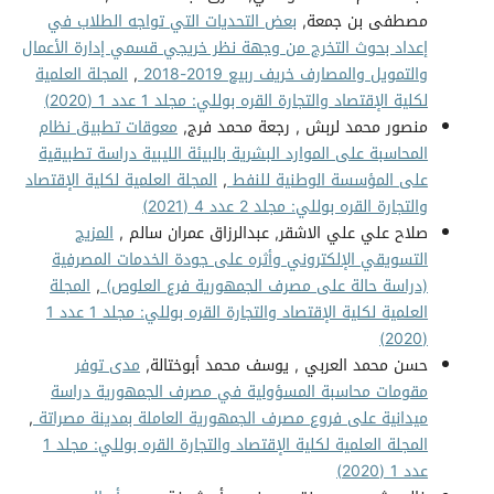
مصطفى بن جمعة,
بعض التحديات التي تواجه الطلاب في
إعداد بحوث التخرج من وجهة نظر خريجي قسمي إدارة الأعمال
والتمويل والمصارف خريف ربيع 2019-2018
,
المجلة العلمية
لكلية الإقتصاد والتجارة القره بوللي: مجلد 1 عدد 1 (2020)
منصور محمد لربش , رجعة محمد فرج,
معوقات تطبيق نظام
المحاسبة على الموارد البشرية بالبيئة الليبية دراسة تطبيقية
على المؤسسة الوطنية للنفط
,
المجلة العلمية لكلية الإقتصاد
والتجارة القره بوللي: مجلد 2 عدد 4 (2021)
صلاح علي علي الاشقر, عبدالرزاق عمران سالم ,
المزيج
التسويقي الإلكتروني وأثره على جودة الخدمات المصرفية
(دراسة حالة على مصرف الجمهورية فرع العلوص)
,
المجلة
العلمية لكلية الإقتصاد والتجارة القره بوللي: مجلد 1 عدد 1
(2020)
حسن محمد العربي , يوسف محمد أبوختالة,
مدى توفر
مقومات محاسبة المسؤولية في مصرف الجمهورية دراسة
ميدانية على فروع مصرف الجمهورية العاملة بمدينة مصراتة
,
المجلة العلمية لكلية الإقتصاد والتجارة القره بوللي: مجلد 1
عدد 1 (2020)