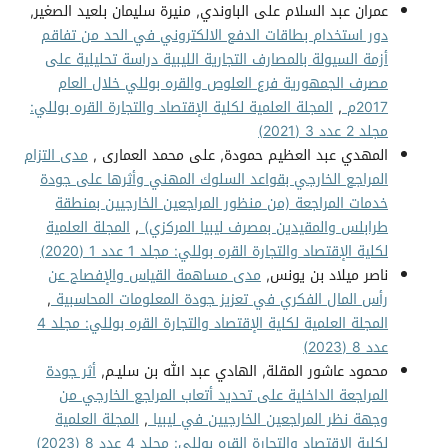
عمران عبد السلام على الباوندي, منيرة سليمان بلعيد الصغير,
دور استخدام بطاقات الدفع الالكتروني في الحد من تفاقم
أزمة السيولة بالمصارف التجارية الليبية دراسة تحليلية على
مصرف الجمهورية فرع العلوص والقره بوللي خلال العام
2017م
,
المجلة العلمية لكلية الإقتصاد والتجارة القره بوللي:
مجلد 2 عدد 3 (2021)
المهدي عبد العظيم حمودة, على محمد العمارى ,
مدى التزام
المراجع الخارجي بقواعد السلوك المهني وأثرها على جودة
خدمات المراجعة (من منظور المراجعين الخارجيين بمنطقة
طرابلس والمقيدين بمصرف ليبيا المركزي)
,
المجلة العلمية
لكلية الإقتصاد والتجارة القره بوللي: مجلد 1 عدد 1 (2020)
ناصر ميلاد بن يونس,
مدى مساهمة القياس والإفصاح عن
رأس المال الفكري في تعزيز جودة المعلومات المحاسبية
,
المجلة العلمية لكلية الإقتصاد والتجارة القره بوللي: مجلد 4
عدد 8 (2023)
محمود عاشور المقلة, الهادي عبد الله بن سليـم,
أثر جودة
المراجعة الداخلية على تحديد أتعاب المراجع الخارجي من
وجهة نظر المراجعين الخارجيين في ليبيا
,
المجلة العلمية
لكلية الإقتصاد والتجارة القره بوللي: مجلد 4 عدد 8 (2023)