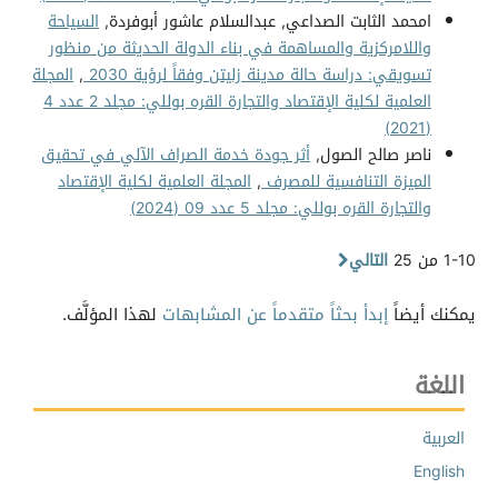
امحمد الثابت الصداعي, عبدالسلام عاشور أبوفردة,
السياحة
واللامركزية والمساهمة في بناء الدولة الحديثة من منظور
تسويقي: دراسة حالة مدينة زليتن وفقاً لرؤية 2030
,
المجلة
العلمية لكلية الإقتصاد والتجارة القره بوللي: مجلد 2 عدد 4
(2021)
ناصر صالح الصول,
أثر جودة خدمة الصراف الآلي في تحقيق
الميزة التنافسية للمصرف
,
المجلة العلمية لكلية الإقتصاد
والتجارة القره بوللي: مجلد 5 عدد 09 (2024)
1-10 من 25
التالي
يمكنك أيضاً
إبدأ بحثاً متقدماً عن المشابهات
لهذا المؤلَّف.
اللغة
العربية
English