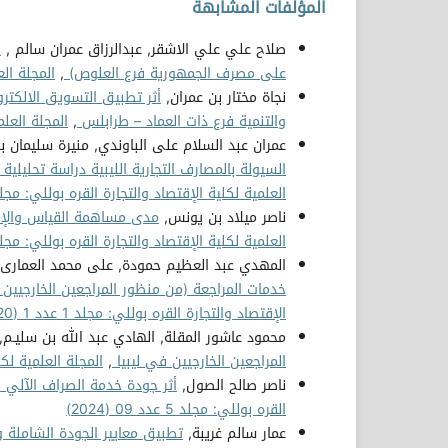
المؤلفات المشابهة
صلاح علي علي الاشقر, عبدالرزاق عمران سالم ,
ا
على مصرف الجمهورية فرع العلوص)
,
المجلة العلم
نجاة مختار بن عمران,
أثر تطبيق التسويق الالكت
والتنمية فرع ذات العماد – طرابلس
,
المجلة العلمية 
عمران عبد السلام على الباوندي, منيرة سليمان ب
السيولة بالمصارف التجارية الليبية دراسة تحليلية
العلمية لكلية الإقتصاد والتجارة القره بوللي: مجلد 2 عدد 3 (021
ناصر ميلاد بن يونس,
مدى مساهمة القياس والإف
العلمية لكلية الإقتصاد والتجارة القره بوللي: مجلد 4 عدد 8 (023
المهدي عبد العظيم حمودة, على محمد العمارى
خدمات المراجعة (من منظور المراجعين الخارجيين
الإقتصاد والتجارة القره بوللي: مجلد 1 عدد 1 (2020)
محمود عاشور المقلة, الهادي عبد الله بن سليـم,
المراجعين الخارجيين في ليبيا
,
المجلة العلمية لكلية ا
ناصر صالح الصول,
أثر جودة خدمة الصراف الآلي 
القره بوللي: مجلد 5 عدد 09 (2024)
عمار سالم غريبة,
تطبيق معايير الجودة الشاملة 