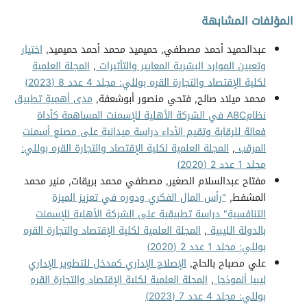
المؤلفات المشابهة
عبدالحميد أحمد مصطفي, حميميد محمد أحمد حميميد,
اختيار
وتعيين الموارد البشرية المعايير والتأثيرات
,
المجلة العلمية
لكلية الإقتصاد والتجارة القره بوللي: مجلد 4 عدد 8 (2023)
محمد ميلاد صالح, فتحي منصور أبوشعفة,
مدى أهمية تطبيق
نظامABC في الشركة الأهلية للإسمنت المساهمة كأداة
فعالة للرقابة وتقيم الأداء دراسة ميدانية على مصنع أسمنت
المرقب
,
المجلة العلمية لكلية الإقتصاد والتجارة القره بوللي:
مجلد 1 عدد 2 (2020)
مفتاح عبدالسلام الصغير, مصطفي محمد بريقات, منير محمد
المشفط,
"رأس المال الفكري ودوره في تعزيز الميزة
التنافسية" دراسة تطبيقية على الشركة الأهلية للإسمنت
بالدولة الليبية
,
المجلة العلمية لكلية الإقتصاد والتجارة القره
بوللي: مجلد 1 عدد 2 (2020)
علي مصباح بالحاج,
الإصلاح الإداري كمدخل للتطوير الإداري
ليبيا أنموذجا
,
المجلة العلمية لكلية الإقتصاد والتجارة القره
بوللي: مجلد 4 عدد 7 (2023)