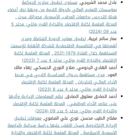
عادل محمد الشربجي,
مستوى تطبيق مبادئ الحوكمة
بمؤسسات التعليم العالي بالدولة الليبية من وجهة نظر أعضاء
هيئة التدريس بجامعات المرقب، الأسمرية، مصراتة، سرت
,
المجلة العلمية لكلية الإقتصاد والتجارة القره بوللي: مجلد 5
عدد 09 (2024)
عمار سالم غريبة,
تطبيق معايير الجودة الشاملة ومدى
أهميتها في التنافسية الاقتصادية للشركة الأهلية للإسمنت
المساهمة خلال الفترة 1979-2021
,
المجلة العلمية لكلية
الإقتصاد والتجارة القره بوللي: مجلد 4 عدد 7 (2023)
أحمد الهادي الرحومي, صلاح النوري الدبسكي, زهاء مالك
العود,
مدى مساهمة ديــوان المحـاسـبـة الليـبي فـي ضـبط
الأداء المالــي للبلديات
,
المجلة العلمية لكلية الإقتصاد
والتجارة القره بوللي: مجلد 4 عدد 8 (2023)
أحمد الصادق معتوق الصادق,
نظم المعلومات الإدارية وأثرها
على عناصر الأداء الوظيفي
,
المجلة العلمية لكلية الإقتصاد
والتجارة القره بوللي: مجلد 5 عدد 09 (2024)
مفتاح الطيب محسن, نوري علي المضوي,
معوقات تطبيق
الإدارة الإلكترونية وسبل التغلب عليها دراسة ميدانية بالجامعة
الأسمرية الإسلامية
,
المجلة العلمية لكلية الإقتصاد والتجارة