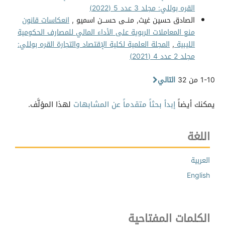
القره بوللي: مجلد 3 عدد 5 (2022)
الصادق حسين غيث, منــى حســـن اسميو ,
انعكاسات قانون
منع المعاملات الربوية على الأداء المالي للمصارف الحكومية
الليبية
,
المجلة العلمية لكلية الإقتصاد والتجارة القره بوللي:
مجلد 2 عدد 4 (2021)
1-10 من 32
التالي
يمكنك أيضاً
إبدأ بحثاً متقدماً عن المشابهات
لهذا المؤلَّف.
اللغة
العربية
English
الكلمات المفتاحية