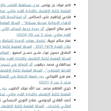
ناصر ميلاد بن يونس,
مدى مساهمة القياس والإف
العلمية لكلية الإقتصاد والتجارة القره بوللي: مجلد 4 عدد 8 (023
فتحي إبراهيم على كسكاس,
أثر استراتيجية ال
الزهراء الإيوائية بمدينة مسلاتة"
,
المجلة العلمية لك
ناصر صالح الصول,
أثر جودة خدمة الصراف الآلي 
القره بوللي: مجلد 5 عدد 09 (2024)
عمار سالم غريبة,
تطبيق معايير الجودة الشاملة 
خلال الفترة 1979-2021
,
المجلة العلمية لكلية الإقتص
الصادق حسين غيث, منــى حســـن اسميو ,
انعكاس
المجلة العلمية لكلية الإقتصاد والتجارة القره بوللي: مجلد 2 ع
عبدالهادي محمد درهوب,
آثر الحوافز في تحسين 
القرضة الشاطئ"
,
المجلة العلمية لكلية الإقتصاد والتجا
عمر فرج القيزاني,
دور جامعة الزيتونة في التنمي
مجلد 2 عدد 3 (2021)
خيري الفاهم محمد, عبد الله ميلاد الطبيب,
دور 
العلمية لكلية الإقتصاد والتجارة القره بوللي: مجلد 1 عدد 2 (020
أحمد الهادي الرحومي, صلاح النوري الدبسكي, ز
المالــي للبلديات
,
المجلة العلمية لكلية الإقتصاد والتجار