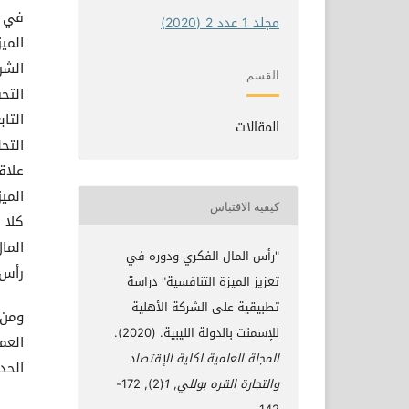
في (
مجلد 1 عدد 2 (2020)
المي
الشر
القسم
التح
التا
المقالات
علاق
المي
كيفية الاقتباس
كلا 
الما
"رأس المال الفكري ودوره في
رأس 
تعزيز الميزة التنافسية" دراسة
تطبيقية على الشركة الأهلية
ومن 
للإسمنت بالدولة الليبية. (2020).
العم
المجلة العلمية لكلية الإقتصاد
الحد
والتجارة القره بوللي
,
1
(2), 172-