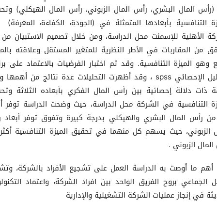
رأس المال البشري، رأس المال الزبوني، رأس المال الهيكلي) وتح
زة التنافسية بأبعادها المتمثلة في (الجودة، الكفاءة، المعرفة)
كة الأهلية للإسمنت محل الدراسة، ومن خلال تصميم الاستبيان من 
قق من المقاربات في الأطر النظرية للمتغير المستقل وعلاقته بالمت
بع وهو الميزة التنافسية. وقد تم اختبار الفرضيات بالاعتماد على برن
التحليل الإحصائي spss ، وقد أظهرت التحليلات عدة نتائج من أهمها
ة ذات دلالة إحصائية بين رأس المال الفكري بأبعاده الثلاثة وتح
زة التنافسية في الشركة محل الدراسة، حيث وضحت الدراسة توفر أب
من رأس المال البشري والهيكلي بدرجة كبيرة وتفوق توفر أبعاد 
ل الزبوني، حيث يسهم كل منهما في تحقيق الميزة التنافسية أكثر
المال الزبوني .
أهم ما أوصت به الدراسة العمل على تشجيع الأفراد بالشركة، وتش
ل الجماعي بروح الفريق الواحد بين افراد الشركة، واعتماد التكنولو
يثة في إنجاز عمليات الشركة التشغيلية والإدارية