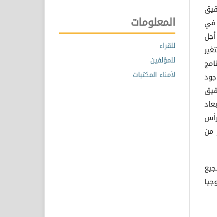
قيق
المعلومات
 في
أجل
للقراء
غير
للمؤلفين
امج
لأمناء المكتبات
 وجود
قيق
عاد
رأس
 من
جيع
جيا