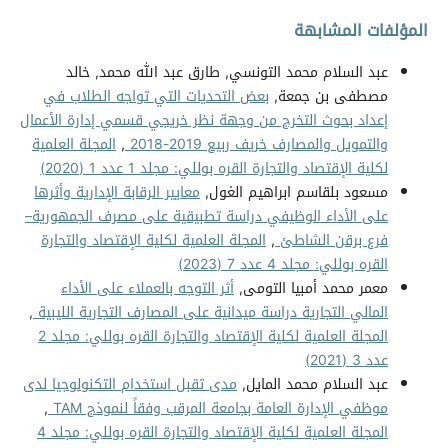
المؤلفات المشابهة
عبد السلام محمد التونسي, طارق عبد الله محمد, خالد
مصطفى بن جمعة,
بعض التحديات التي تواجه الطلاب في
إعداد بحوث التخرج من وجهة نظر خريجي قسمي إدارة الأعمال
والتمويل والمصارف خريف ربيع 2019-2018
,
المجلة العلمية
لكلية الإقتصاد والتجارة القره بوللي: مجلد 1 عدد 1 (2020)
مسعود بلقاسم ابراهيم الغول,
معايير الرقابة الإدارية وأثرها
على الأداء الوظيفي دراسة تطبيقية على مصرف الجمهورية–
فرع برقن الشاطئ
,
المجلة العلمية لكلية الإقتصاد والتجارة
القره بوللي: مجلد 4 عدد 7 (2023)
معمر محمد أمبيا التومى,
أثر التوجه بالعملاء على الأداء
المالي التجارية دراسة ميدانية على المصارف التجارية الليبية
,
المجلة العلمية لكلية الإقتصاد والتجارة القره بوللي: مجلد 2
عدد 3 (2021)
عبد السلام محمد المايل,
مدى تقبل استخدام التكنولوجيا لدى
موظفي الإدارة العامة بجامعة المرقب وفقاً لنموذج TAM
,
المجلة العلمية لكلية الإقتصاد والتجارة القره بوللي: مجلد 4