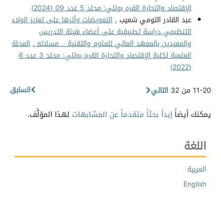
الإقتصاد والتجارة القره بوللي: مجلد 5 عدد 09 (2024)
عبد القادر التومي شعيب ,
التعويضات وأثرها على تعزيز الولاء
التنظيمي دراسة تطبيقية على أعضاء هيئة التدريس
والمعيدين بالمعهد العالي للعلوم والتقنية .. مسلاته
,
المجلة
العلمية لكلية الإقتصاد والتجارة القره بوللي: مجلد 3 عدد 6
(2022)
السابق
11-20 من 32
التالي
يمكنك أيضاً
إبدأ بحثاً متقدماً عن المشابهات
لهذا المؤلَّف.
اللغة
العربية
English