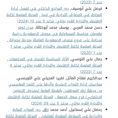
عدد 7 (2023)
فيصل علي أبوسيف,
دور المراجع الداخلي في تفعيل إدارة
المخاطر في المصارف التجارية في ليبيا
,
المجلة العلمية لكلية
الإقتصاد والتجارة القره بوللي: مجلد 5 عدد 10 (2024)
حسن محمد العربي , يوسف محمد أبوختالة,
مدى توفر
مقومات محاسبة المسؤولية في مصرف الجمهورية دراسة
ميدانية على فروع مصرف الجمهورية العاملة بمدينة مصراتة
,
المجلة العلمية لكلية الإقتصاد والتجارة القره بوللي: مجلد 1
عدد 1 (2020)
جمال علي التونسي,
الأثار السياسية للفساد في المجتمعات
,
المجلة العلمية لكلية الإقتصاد والتجارة القره بوللي: مجلد 4
عدد 7 (2023)
عبدالكريم مفتاح المائل, تغريد العجيلي علي التوينسي,
ممارسات إدارة الموارد البشرية وأثرها على التميز المؤسسي
من وجهة نظر الموظفين بالهيئة العامة لصندوق التضامن
الاجتماعي/ فرع سوق الجمعة
,
المجلة العلمية لكلية الإقتصاد
والتجارة القره بوللي: مجلد 5 عدد 09 (2024)
رمضان علي إسماعيل, أحمد محمد رزق,
دور الموارد المالية
والإدارية في السلامة المهنية للعاملين
,
المجلة العلمية لكلية