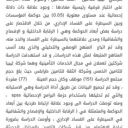
على اختبار فرضية رئيسية مفادها : وجود علاقة ذات دلالة
إحصائية عند مستوى معنوية (0.05) بين حوكمة المؤسسات
وبين السيطرة على الفساد الإداري. من خلال الاقتصار على
دراسة بعض أبعاد الحوكمة وهي ( الرقابة الداخلية و الإفصاح
والشفافية) ومدى علاقتهما بالسيطرة على الفساد والحد منه،
وقد تم اتباع المنهج الوصفي والتحليلي والذي يعد أنسب
المناهج المتبعة لمثل هذه الدراسات, و قد استهدفت الدراسة
شركتين تعملان في مجال الخدمات التأمينية وهما شركة ليبيا
للتامين الخمس وشركة الثقة للتامين طرابلس حيث بلغ حجم
مجتمع الدراسة (151) موظف وكان حجم العينة (77) مفردة
، وقد تم تجميع البيانات عن طريق أداة الدراسة وهي الاستبانه
والتي تم تحليلها باستخدام حزمة البرامج الإحصائية spss ،
ومنه توصلت الدراسة الى وجود علاقة ارتباط طردية بين أبعاد
الحوكمة والمتمثلة في ( الرقابة الداخلية والإفصاح والشفافية
في السيطرة على الفساد الإداري ، وأوصت الدراسة بضرورة
زيادة الاهتمام من قبل شركات التامين بالمداخل الحديثة