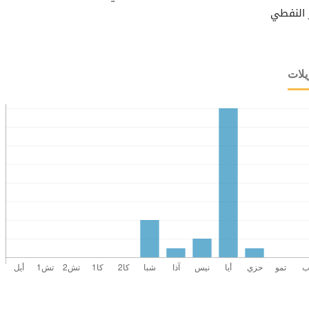
 النفطي
يلات