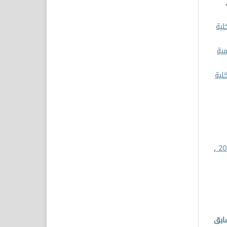
لية
مية
كلية
,
ابق