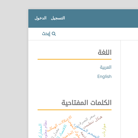
التسجيل
الدخول
إبحث
اللغة
العربية
English
الكلمات المفتاحية
سعر الصرف
هيكل تنظيمي
الاختلالات الهيكلية
السلوك المهني
التضخم المستورد
الاقتصاد الليبي
معدل الصرف
الحاضنة