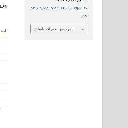
بوللي
,
1
(2), 25-01.
وغير
https://doi.org/10.65137/sjg.v12
.159
المزيد من صيغ الاقتباسات
التنز