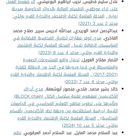
عادل سليم فطيس, نجيب ابراهيم البوعيشي,
أثر ضغوط العمل
على اداء موظفي الاقسام المالية بالدوائر الحكومية بمدينة
زوارة
,
المجلة العلمية لكلية الإقتصاد والتجارة القره بوللي:
مجلد 2 عدد 3 (2021)
عبدالرحمن احمد الوريدي, عبدالله ادريس سرير, صلاح محمد
الفاخري,
مدى توفر مهارات تطبيق المحاسبة القضائية في
المؤسسات الرقابّية بليبيا
,
المجلة العلمية لكلية الإقتصاد
والتجارة القره بوللي: مجلد 4 عدد 8 (2023)
انتصار مفتاح الغويل,
تحليل واقع المشروعات الصغيرة
والمتوسطة في ليبيا ودورها في الحد من البطالة للفترة
(2001-2017)
,
المجلة العلمية لكلية الإقتصاد والتجارة القره
بوللي: مجلد 4 عدد 7 (2023)
خالد بشير محمد, فتحي منصور أبوشعفة,
مدي أدراك
الأكاديميين لمفهوم تقنية سلاسل الكتل (BLOCK chain)
وتأثيرها على تطوير مناهج التعليم المحاسبي في الجامعات
الليبية (دراسة استطلاعيه من وجهة نظر الأكاديميين بأقسام
المحاسبة)
,
المجلة العلمية لكلية الإقتصاد والتجارة القره
بوللي: مجلد 5 عدد 10 (2024)
عبد السلام محمد المايل, عبد السلام أحمد العرقوبي,
نظم