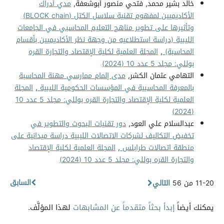
خالد بشير محمد, فتحي منصور أبوشعفة,
مدي أدراك
الأكاديميين لمفهوم تقنية سلاسل الكتل (BLOCK chain)
وتأثيرها على تطوير مناهج التعليم المحاسبي في الجامعات
الليبية (دراسة استطلاعيه من وجهة نظر الأكاديميين بأقسام
المحاسبة)
,
المجلة العلمية لكلية الإقتصاد والتجارة القره
بوللي: مجلد 5 عدد 10 (2024)
التهامي عثمان الكشر,
مدى إلمام ممارسي مهنة المحاسبة
بالمعرفة المحاسبية في المؤسسات الحكومية الليبية
,
المجلة
العلمية لكلية الإقتصاد والتجارة القره بوللي: مجلد 5 عدد 10
(2024)
عبدالسلام علي العود,
دور تقنيات البحوث والتطوير في
تخفيض التكاليف لشركات الاتصالات الليبية دراسة ميدانية على
منطقة اتصالات طرابلس
,
المجلة العلمية لكلية الإقتصاد
والتجارة القره بوللي: مجلد 5 عدد 10 (2024)
السابق
11-20 من 56
التالي
يمكنك أيضاً
إبدأ بحثاً متقدماً عن المشابهات
لهذا المؤلَّف.